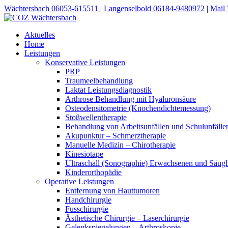
Wächtersbach 06053-615511
|
Langenselbold 06184-9480972
|
Mail
Aktuelles
Home
Leistungen
Konservative Leistungen
PRP
Traumeelbehandlung
Laktat Leistungsdiagnostik
Arthrose Behandlung mit Hyaluronsäure
Osteodensitometrie (Knochendichtemessung)
Stoßwellentherapie
Behandlung von Arbeitsunfällen und Schulunfälle
Akupunktur – Schmerztherapie
Manuelle Medizin – Chirotherapie
Kinesiotape
Ultraschall (Sonographie) Erwachsenen und Säugl
Kinderorthopädie
Operative Leistungen
Entfernung von Hauttumoren
Handchirurgie
Fusschirurgie
Ästhetische Chirurgie – Laserchirurgie
Gelenkspiegelungen – Arthroskopie