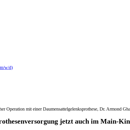
(m/w/d)
eicher Operation mit einer Daumensattelgelenksprothese, Dr. Armond Gha
thesenversorgung jetzt auch im Main-Kinz