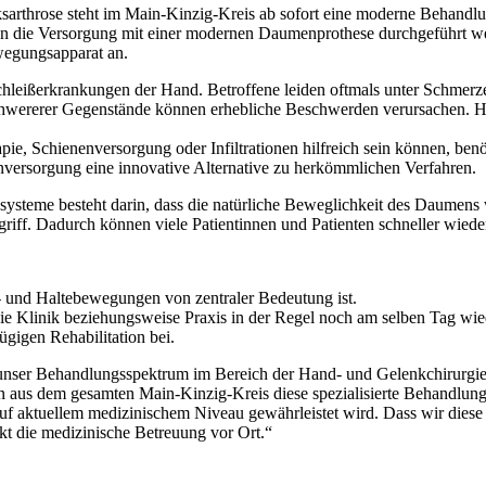
ksarthrose steht im Main-Kinzig-Kreis ab sofort eine moderne Behand
n die Versorgung mit einer modernen Daumenprothese durchgeführt wer
wegungsapparat an.
hleißerkrankungen der Hand. Betroffene leiden oftmals unter Schmerzen 
 schwererer Gegenstände können erhebliche Beschwerden verursachen. 
, Schienenversorgung oder Infiltrationen hilfreich sein können, benöt
versorgung eine innovative Alternative zu herkömmlichen Verfahren.
systeme besteht darin, dass die natürliche Beweglichkeit des Daumens 
riff. Dadurch können viele Patientinnen und Patienten schneller wiede
f- und Haltebewegungen von zentraler Bedeutung ist.
n die Klinik beziehungsweise Praxis in der Regel noch am selben Tag w
ügigen Rehabilitation bei.
nser Behandlungsspektrum im Bereich der Hand- und Gelenkchirurgie g
nten aus dem gesamten Main-Kinzig-Kreis diese spezialisierte Behand
g auf aktuellem medizinischem Niveau gewährleistet wird. Dass wir die
ärkt die medizinische Betreuung vor Ort.“