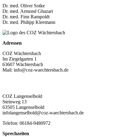
Dr. med. Oliver Sotke
Dr. med. Armond Ghazari
Dr. med. Finn Rampoldt
Dr. med. Philipp Kleemann
Adressen
COZ Wächtersbach
Im Ziegelgarten 1
63607 Wächtersbach
Mail: info@coz-waechtersbach.de
Telefon: 06053-615511
Telefax: 06053-615555
COZ Langenselbold
Steinweg 13
63505 Langenselbold
infolangenselbold@coz-waechtersbach.de
Telefon: 06184-9480972
Sprechzeiten