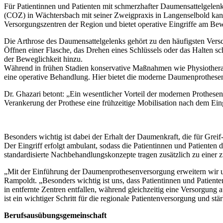
Für Patientinnen und Patienten mit schmerzhafter Daumensattelgelen
(COZ) in Wächtersbach mit seiner Zweigpraxis in Langenselbold kan
Versorgungszentren der Region und bietet operative Eingriffe am Be
Die Arthrose des Daumensattelgelenks gehört zu den häufigsten Versc
Öffnen einer Flasche, das Drehen eines Schlüssels oder das Halten
der Beweglichkeit hinzu.
Während in frühen Stadien konservative Maßnahmen wie Physiotherapie
eine operative Behandlung. Hier bietet die moderne Daumenprothesen
Dr. Ghazari betont: „Ein wesentlicher Vorteil der modernen Prothesen
Verankerung der Prothese eine frühzeitige Mobilisation nach dem Eing
Besonders wichtig ist dabei der Erhalt der Daumenkraft, die für Grei
Der Eingriff erfolgt ambulant, sodass die Patientinnen und Patiente
standardisierte Nachbehandlungskonzepte tragen zusätzlich zu einer z
„Mit der Einführung der Daumenprothesenversorgung erweitern wir u
Rampoldt. „Besonders wichtig ist uns, dass Patientinnen und Patie
in entfernte Zentren entfallen, während gleichzeitig eine Versorgun
ist ein wichtiger Schritt für die regionale Patientenversorgung und st
Berufsausübungsgemeinschaft