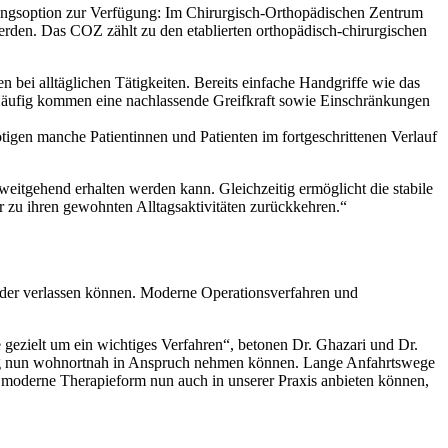
lungsoption zur Verfügung: Im Chirurgisch-Orthopädischen Zentrum
den. Das COZ zählt zu den etablierten orthopädisch-chirurgischen
bei alltäglichen Tätigkeiten. Bereits einfache Handgriffe wie das
Häufig kommen eine nachlassende Greifkraft sowie Einschränkungen
igen manche Patientinnen und Patienten im fortgeschrittenen Verlauf
weitgehend erhalten werden kann. Gleichzeitig ermöglicht die stabile
r zu ihren gewohnten Alltagsaktivitäten zurückkehren.“
ieder verlassen können. Moderne Operationsverfahren und
ezielt um ein wichtiges Verfahren“, betonen Dr. Ghazari und Dr.
lung nun wohnortnah in Anspruch nehmen können. Lange Anfahrtswege
se moderne Therapieform nun auch in unserer Praxis anbieten können,