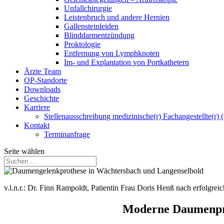
Unfallchirurgie
Leistenbruch und andere Hernien
Gallensteinleiden
Blinddarmentzündung
Proktologie
Entfernung von Lymphknoten
Im- und Explantation von Portkathetern
Ärzte Team
OP-Standorte
Downloads
Geschichte
Karriere
Stellenausschreibung medizinische(r) Fachangestellte(r) 
Kontakt
Terminanfrage
Seite wählen
v.l.n.r.: Dr. Finn Rampoldt, Patientin Frau Doris Henß nach erfolgr
Moderne Daumenpro