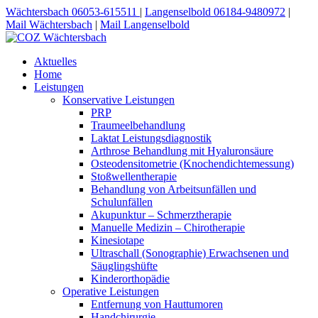
Wächtersbach 06053-615511
|
Langenselbold 06184-9480972
|
Mail Wächtersbach
|
Mail Langenselbold
Aktuelles
Home
Leistungen
Konservative Leistungen
PRP
Traumeelbehandlung
Laktat Leistungsdiagnostik
Arthrose Behandlung mit Hyaluronsäure
Osteodensitometrie (Knochendichtemessung)
Stoßwellentherapie
Behandlung von Arbeitsunfällen und
Schulunfällen
Akupunktur – Schmerztherapie
Manuelle Medizin – Chirotherapie
Kinesiotape
Ultraschall (Sonographie) Erwachsenen und
Säuglingshüfte
Kinderorthopädie
Operative Leistungen
Entfernung von Hauttumoren
Handchirurgie