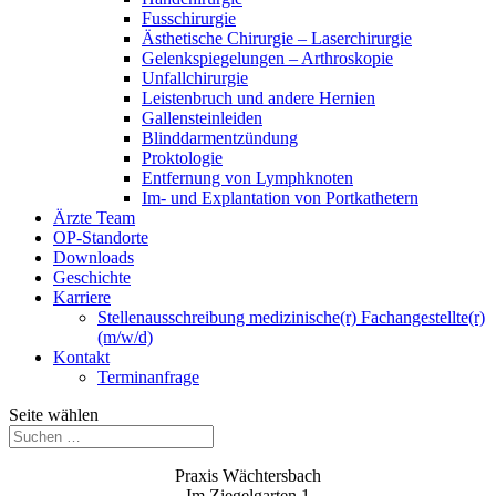
Fusschirurgie
Ästhetische Chirurgie – Laserchirurgie
Gelenkspiegelungen – Arthroskopie
Unfallchirurgie
Leistenbruch und andere Hernien
Gallensteinleiden
Blinddarmentzündung
Proktologie
Entfernung von Lymphknoten
Im- und Explantation von Portkathetern
Ärzte Team
OP-Standorte
Downloads
Geschichte
Karriere
Stellenausschreibung medizinische(r) Fachangestellte(r)
(m/w/d)
Kontakt
Terminanfrage
Seite wählen
Praxis Wächtersbach
Im Ziegelgarten 1