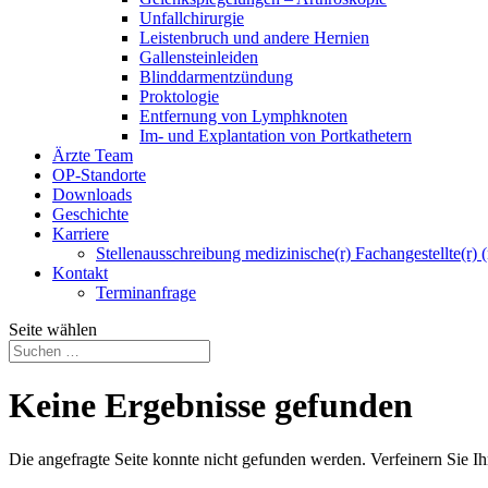
Unfallchirurgie
Leistenbruch und andere Hernien
Gallensteinleiden
Blinddarmentzündung
Proktologie
Entfernung von Lymphknoten
Im- und Explantation von Portkathetern
Ärzte Team
OP-Standorte
Downloads
Geschichte
Karriere
Stellenausschreibung medizinische(r) Fachangestellte(r) 
Kontakt
Terminanfrage
Seite wählen
Keine Ergebnisse gefunden
Die angefragte Seite konnte nicht gefunden werden. Verfeinern Sie I