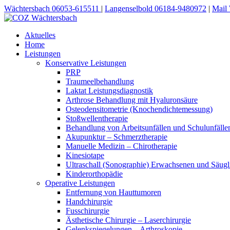
Wächtersbach 06053-615511
|
Langenselbold 06184-9480972
|
Mail
Aktuelles
Home
Leistungen
Konservative Leistungen
PRP
Traumeelbehandlung
Laktat Leistungsdiagnostik
Arthrose Behandlung mit Hyaluronsäure
Osteodensitometrie (Knochendichtemessung)
Stoßwellentherapie
Behandlung von Arbeitsunfällen und Schulunfälle
Akupunktur – Schmerztherapie
Manuelle Medizin – Chirotherapie
Kinesiotape
Ultraschall (Sonographie) Erwachsenen und Säugl
Kinderorthopädie
Operative Leistungen
Entfernung von Hauttumoren
Handchirurgie
Fusschirurgie
Ästhetische Chirurgie – Laserchirurgie
Gelenkspiegelungen – Arthroskopie